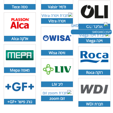
ולסיר Valsir
טסה Tece
ויטרה Vitra
אוליבר OLI
ייעוץ בוואטסאפ
אלקה Alca
וייגה Viega
וויסה Wisa
מאפה Mepa
רוקה Roca
ליב LIV
זום zoom
גורג פישר +GF+
חברת WDI