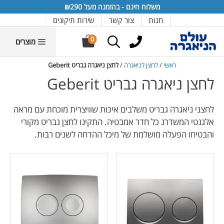
דלג
דלג
דלג
דלג
דלג
משלוח חינם - בהזמנה מעל ₪290
תוכן
יצרנים
תפריט
תפריט
תחתית
חנות
צור קשר
שירות תיקונים
אתר
מוצרים
0
מוצרים
ראשי
/
לחצן לניאגרה
/
לחצן ניאגרה גבריט Geberit
לחצן ניאגרה גבריט Geberit
לחצני ניאגרה גבריט משלבים איכות שוויצרית מוכחת עם מראה
אלגנטי המשדרג כל חדר אמבטיה. התקינו לחצן גבריט מקורי
והבטיחו הפעלה מושלמת של מיכל ההדחה לשנים רבות.