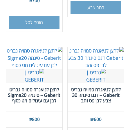
₪
700
זה
בחר צבע
יש
מספר
הוסף לסל
סוגים.
ניתן
לבחור
את
האפשרויות
בעמוד
המוצר
לחצן לניאגרה סמויה גבריט
לחצן לניאגרה סמויה גבריט
Geberit – דגם סיגמה 30
Geberit – סיגמה Sigma20
צבע לבן פס זהב
לבן עם עיגולים מט כסוף
₪
800
₪
600