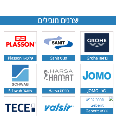
יצרנים מובילים
גרואה Grohe
סניט Sanit
פלסאון Plasson
ג'ומו JOMO
חרסה Harsa
שוואב Schwab
גבריט Geberit