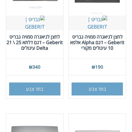
לחצן לניאגרה סמויה גבריט
לחצן לניאגרה סמויה גבריט
Geberit – דגם Alpha אלפא
Geberit – דגם דלתא 25 \ 21
10 עיגולים מקורי
Delta עיגולים
₪
340
₪
190
למוצר
למוצר
זה
זה
בחר צבע
בחר צבע
יש
יש
מספר
מספר
סוגים.
סוגים
ניתן
ניתן
לבחור
לבחור