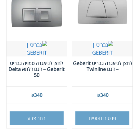
את
את
האפשרויות
האפש
בעמוד
בעמו
המוצר
המוצ
לחצן לניאגרה גבריט Geberit
לחצן לניאגרה סמויה גבריט
– דגם Twinline
Geberit – דגם דלתא Delta
50
₪
340
₪
340
למוצר
זה
פרטים נוספים
בחר צבע
יש
מספר