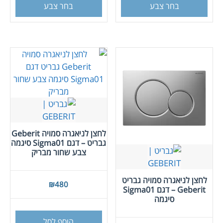
זה
זה
בחר צבע
בחר צבע
יש
יש
מספר
מספר
סוגים.
סוגים
ניתן
ניתן
לבחור
לבחור
את
את
האפשרויות
האפש
בעמוד
בעמו
המוצר
המוצ
לחצן לניאגרה סמויה Geberit
גבריט – דגם Sigma01 סיגמה
צבע שחור מבריק
לחצן לניאגרה סמויה גבריט
₪
480
Geberit – דגם Sigma01
סיגמה
הוסף לסל