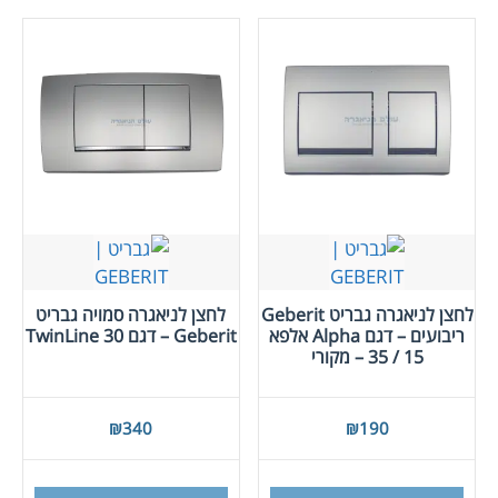
סוגים
ניתן
לבחור
את
האפש
בעמו
המוצ
לחצן לניאגרה גבריט Geberit
לחצן לניאגרה סמויה גבריט
ריבועים – דגם Alpha אלפא
Geberit – דגם TwinLine 30
15 / 35 – מקורי
₪
340
₪
190
למוצר
למוצר