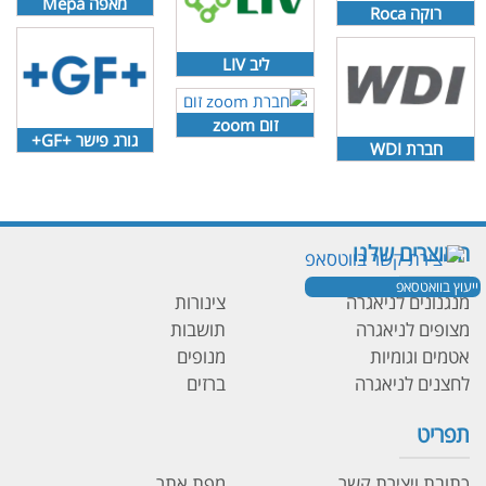
מאפה Mepa
רוקה Roca
ליב LIV
זום zoom
גורג פישר +GF+
חברת WDI
המוצרים שלנו
ייעוץ בוואטסאפ
מנגנונים לניאגרה
צינורות
מצופים לניאגרה
תושבות
אטמים וגומיות
מנופים
לחצנים לניאגרה
ברזים
תפריט
כתובת ויצירת קשר
מפת אתר