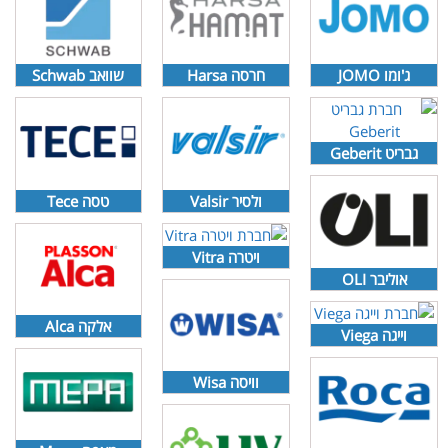
ג'ומו JOMO
חרסה Harsa
שוואב Schwab
גבריט Geberit
ולסיר Valsir
טסה Tece
ויטרה Vitra
אוליבר OLI
אלקה Alca
וייגה Viega
וויסה Wisa