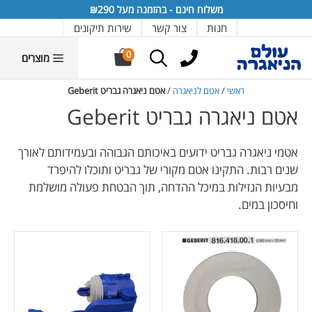
דלג
דלג
דלג
דלג
דלג
משלוח חינם - בהזמנה מעל ₪290
תוכן
יצרנים
תפריט
תפריט
תחתית
חנות
צור קשר
שירות תיקונים
אתר
מוצרים
0
מוצרים
ראשי
/
אטם לניאגרה
/
אטם ניאגרה גבריט Geberit
אטם ניאגרה גבריט Geberit
אטמי ניאגרה גבריט ידועים באיכותם הגבוהה ובעמידותם לאורך
שנים רבות. התקינו אטם מקורי של גבריט ותוכלו להיפרד
מבעיות הנזילות במיכל ההדחה, תוך הבטחת פעולה מושלמת
וחיסכון במים.