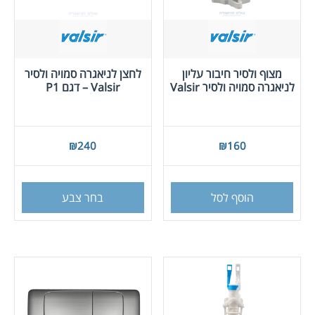
מצוף ולסיר חיבור עליון
לחצן לניאגרה סמויה ולסיר
לניאגרה סמויה ולסיר Valsir
Valsir – דגם P1
₪
240
₪
160
למוצר
זה
הוסף לסל
בחר צבע
יש
מספר
סוגים
ניתן
לבחור
את