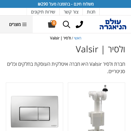
דלג
דלג
דלג
דלג
דלג
משלוח חינם - בהזמנה מעל ₪290
תוכן
יצרנים
תפריט
תפריט
תחתית
חנות
צור קשר
שירות תיקונים
אתר
מוצרים
0
מוצרים
ראשי
/
ולסיר | Valsir
ולסיר | Valsir
חברת ולסיר Valsir היא חברה איטלקית העוסקת בחלקים וכלים
סניטריים.