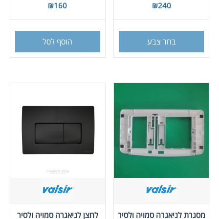
₪
160
₪
240
למוצר
זה
בחר צבע
הוסף לסל
יש
מספר
סוגים.
ניתן
לבחור
את
האפשרויות
בעמוד
המוצר
מסגרת לניאגרה סמויה ולסיר
לחצן לניאגרה סמויה ולסיר