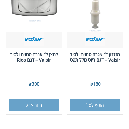
האפש
בעמו
המוצ
מנגנון לניאגרה סמויה ולסיר
לחצן לניאגרה סמויה ולסיר
Valsir – דגם ריוס כולל תפס
Valsir – דגם Rios
₪
300
₪
180
למוצר
זה
הוסף לסל
בחר צבע
יש
מספר
סוגים