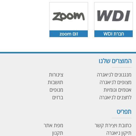
חברת WDI
זום zoom
המוצרים שלנו
מנגנונים לניאגרה
צינורות
מצופים לניאגרה
תושבות
אטמים וגומיות
מנופים
לחצנים לניאגרה
ברזים
תפריט
כתובת ויצירת קשר
מפת אתר
תיקון ניאגרה
תקנון