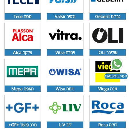
גבריט Geberit
ולסיר Valsir
טסה Tece
אוליבר OLI
ויטרה Vitra
אלקה Alca
ייעוץ בוואטסאפ
וייגה Viega
וויסה Wisa
מאפה Mepa
רוקה Roca
ליב LIV
גורג פישר +GF+