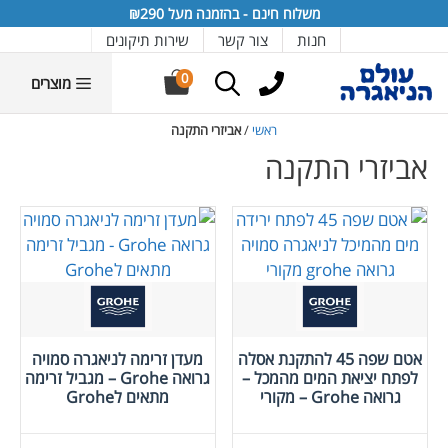
דלג
דלג
דלג
דלג
דלג
משלוח חינם - בהזמנה מעל ₪290
תוכן
יצרנים
תפריט
תפריט
תחתית
חנות
צור קשר
שירות תיקונים
אתר
מוצרים
0
מוצרים
ראשי
/
אביזרי התקנה
אביזרי התקנה
אטם שפה 45 להתקנת אסלה
מעדן זרימה לניאגרה סמויה
לפתח יציאת המים מהמכל –
גרואה Grohe – מגביל זרימה
גרואה Grohe – מקורי
מתאים לGrohe