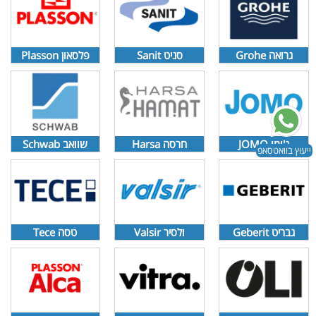
גרואה Grohe
סניט Sanit
פלסאון Plasson
ג'ומו JOMO
חרסה Harsa
שוואב Schwab
ייעוץ בוואטסאפ
גבריט Geberit
ולסיר Valsir
טסה Tece