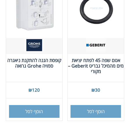
אטם שפה 45 לפתח יציאת
קופסת הגנה להתקנת ניאגרה
מים מהמיכל גבריט Geberit –
סמויה Grohe גרואה
מקורי
₪
120
₪
30
הוסף לסל
הוסף לסל