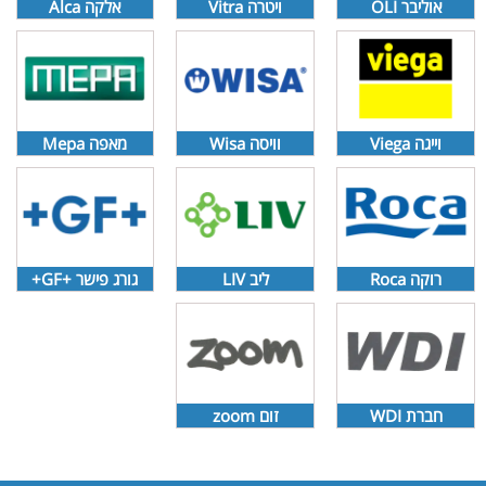
אוליבר OLI
ויטרה Vitra
אלקה Alca
וייגה Viega
וויסה Wisa
מאפה Mepa
רוקה Roca
ליב LIV
גורג פישר +GF+
חברת WDI
זום zoom