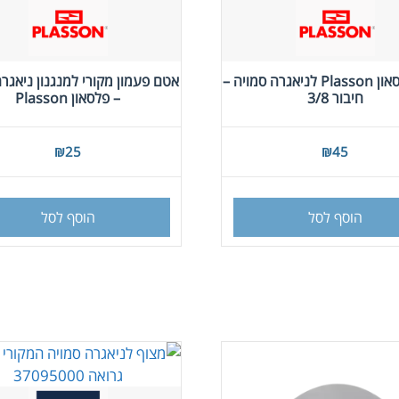
מצוף פלסאון Plasson לניאגרה סמויה –
אטם פעמון מקורי למנגנון ניאגרה
חיבור 3/8
– פלסאון Plasson
₪
25
₪
45
הוסף לסל
הוסף לסל