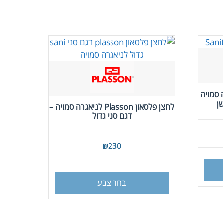
 סמויה
לחצן פלסאון Plasson לניאגרה סמויה –
דגם סני גדול
₪
230
למוצר
זה
בחר צבע
יש
מספר
סוגים.