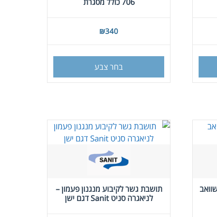
706 כולל מסגרת
המוצר
₪
340
למוצר
זה
בחר צבע
יש
מספר
סוגים.
ניתן
לבחור
את
האפשרויות
בעמוד
המוצר
שוואב
תושבת גשר לקיבוע מנגנון פעמון –
לניאגרה סניט Sanit דגם ישן