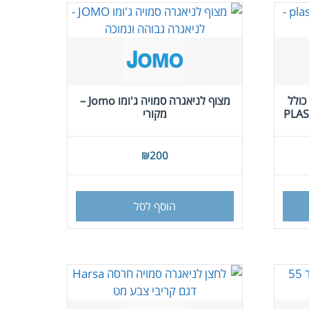
ניתן
לבחור
את
האפשרויות
בעמוד
המוצר
יה כולל
מצוף לניאגרה סמויה ג'ומו Jomo –
מקורי
₪
200
למוצר
זה
הוסף לסל
יש
מספר
סוגים.
ניתן
לבחור
את