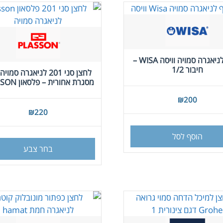
מצוף לניאגרה סמויה וויסה WISA –
חיבור 1/2
לחצן סני 201 לניאגרה סמו
מסגרת אחורית – פלסאון PLASSON
₪
200
₪
220
הוסף לסל
בחר צבע