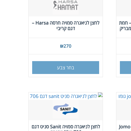
האפשרויות
בעמוד
המוצר
– חמת
לחצן לניאגרה סמויה חרסה Harsa –
דגם קריבי
₪
270
למוצר
זה
בחר צבע
יש
מספר
סוגים.
ניתן
לבחור
את
האפשרויות
בעמוד
מצוף למיכל הדחה סמוי – ג'ומו Jomo
לחצן לניאגרה סמויה Sanit סניט דגם