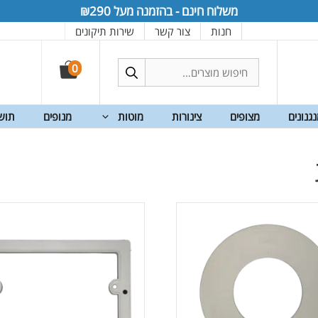
משלוח חינם - בהזמנה מעל ₪290
חנות
צור קשר
שירות תיקונים
חיפוש
0
עבור:
גנונים
מצופים
צינורות
מוטות
מנופים
תוש