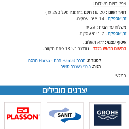
Hamat
אפשרויות משלוח :
-
דואר רשום :
20 ₪ (
חינם
בהזמנה מעל 290 ₪ ).
חרסה
זמן אספקה :
5-14 ימי עסקים.
Harsa
משלוח עד הבית :
29 ₪
זמן אספקה :
1-7 ימי עסקים.
איסוף עצמי :
ללא תשלום.
בתיאום מראש בלבד
- גולדנהירש 13 פתח תקווה.
קטגוריה:
חברת Hamat חמת - Harsa חרסה
תגית:
מצוף ניאגרה סמויה
במלאי
יצרנים מובילים