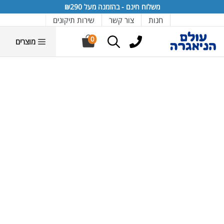
דלג
דלג
דלג
דלג
דלג
משלוח חינם - בהזמנה מעל ₪290
תוכן
יצרנים
תפריט
תפריט
תחתית
חנות
צור קשר
שירות תיקונים
אתר
מוצרים
0
מוצרים