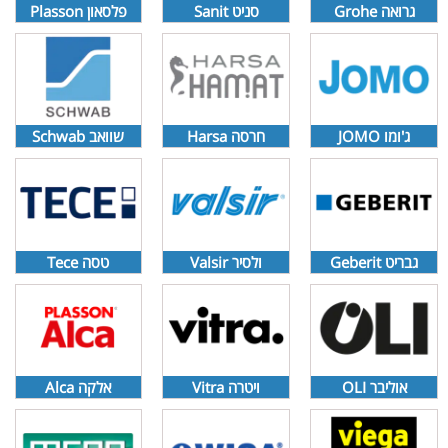
גרואה Grohe
סניט Sanit
פלסאון Plasson
ג'ומו JOMO
חרסה Harsa
שוואב Schwab
גבריט Geberit
ולסיר Valsir
טסה Tece
אוליבר OLI
ויטרה Vitra
אלקה Alca