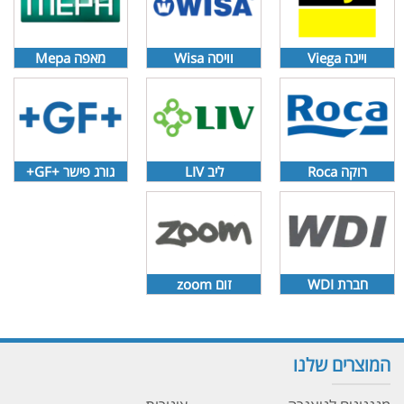
וייגה Viega
וויסה Wisa
מאפה Mepa
רוקה Roca
ליב LIV
גורג פישר +GF+
חברת WDI
זום zoom
המוצרים שלנו