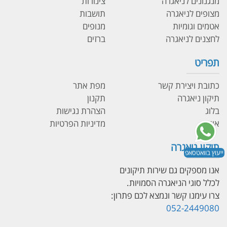
מנגנונים לניאגרה
צינורות
מצופים לניאגרה
תושבות
אטמים וגומיות
מנופים
לחצנים לניאגרה
ברזים
תפריט
כתובת ויצירת קשר
מפת אתר
תיקון ניאגרה
תקנון
בלוג
הצהרת נגישות
אודות
מדיניות הפרטיות
תיקון ניאגרה
ייעוץ בוואטסאפ
אנו מספקים גם שירות תיקונים
לכלל סוגי הניאגרה הסמויות.
צרו עימנו קשר ונמצא לכם פתרון:
052-2449080