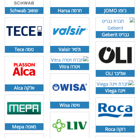
ג'ומו JOMO
חרסה Harsa
שוואב Schwab
גבריט Geberit
ולסיר Valsir
טסה Tece
ויטרה Vitra
אוליבר OLI
אלקה Alca
וייגה Viega
וויסה Wisa
מאפה Mepa
רוקה Roca