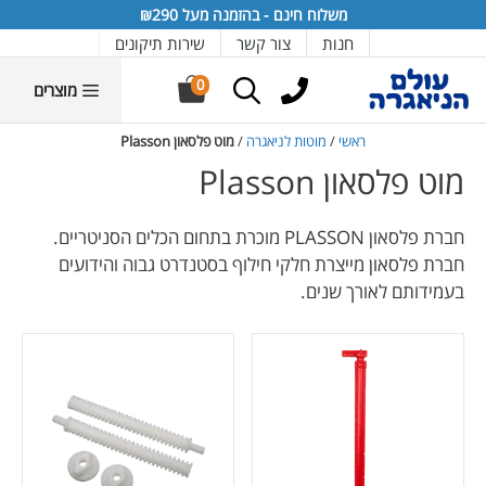
דלג
דלג
דלג
דלג
דלג
משלוח חינם - בהזמנה מעל ₪290
תוכן
יצרנים
תפריט
תפריט
תחתית
חנות
צור קשר
שירות תיקונים
אתר
מוצרים
0
מוצרים
ראשי
/
מוטות לניאגרה
/
מוט פלסאון Plasson
מוט פלסאון Plasson
חברת פלסאון PLASSON מוכרת בתחום הכלים הסניטריים.
חברת פלסאון מייצרת חלקי חילוף בסטנדרט גבוה והידועים
בעמידותם לאורך שנים.