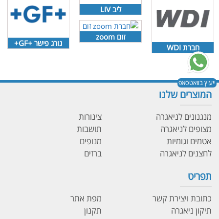
ליב LIV
זום zoom
גורג פישר +GF+
חברת WDI
ייעוץ בוואטסאפ
המוצרים שלנו
מנגנונים לניאגרה
צינורות
מצופים לניאגרה
תושבות
אטמים וגומיות
מנופים
לחצנים לניאגרה
ברזים
תפריט
כתובת ויצירת קשר
מפת אתר
תיקון ניאגרה
תקנון