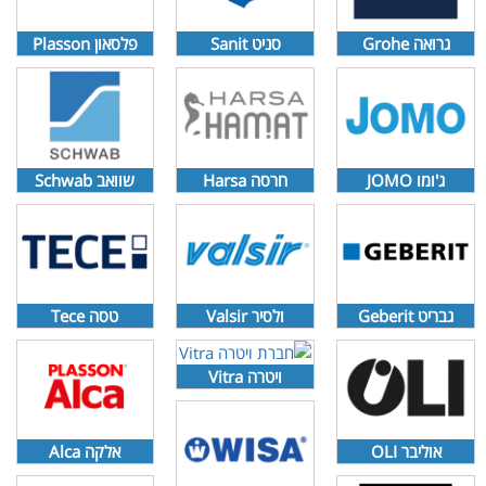
גרואה Grohe
סניט Sanit
פלסאון Plasson
ג'ומו JOMO
חרסה Harsa
שוואב Schwab
גבריט Geberit
ולסיר Valsir
טסה Tece
ויטרה Vitra
אוליבר OLI
אלקה Alca