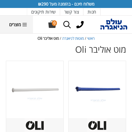
דלג
דלג
דלג
דלג
דלג
משלוח חינם - בהזמנה מעל ₪290
תוכן
יצרנים
תפריט
תפריט
תחתית
חנות
צור קשר
שירות תיקונים
אתר
מוצרים
0
מוצרים
ראשי
/
מוטות לניאגרה
/
מוט אוליבר Oli
מוט אוליבר Oli