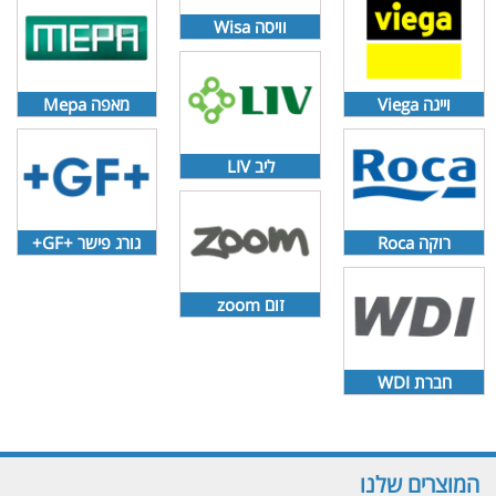
וויסה Wisa
וייגה Viega
מאפה Mepa
ליב LIV
רוקה Roca
גורג פישר +GF+
זום zoom
חברת WDI
המוצרים שלנו