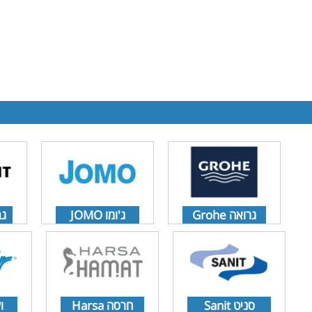
30
גרואה Grohe
ג'ומו JOMO
גבר
סניט Sanit
חרסה Harsa
ול