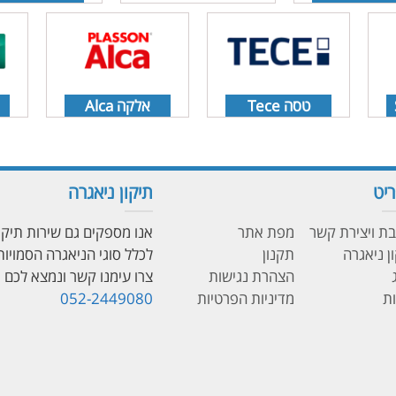
טסה Tece
אלקה Alca
יט
תיקון ניאגרה
ת ויצירת קשר
מפת אתר
אנו מספקים גם שירות תיקו
ן ניאגרה
תקנון
לכלל סוגי הניאגרה הסמויות
הצהרת נגישות
צרו עימנו קשר ונמצא לכם פ
ת
מדיניות הפרטיות
052-2449080