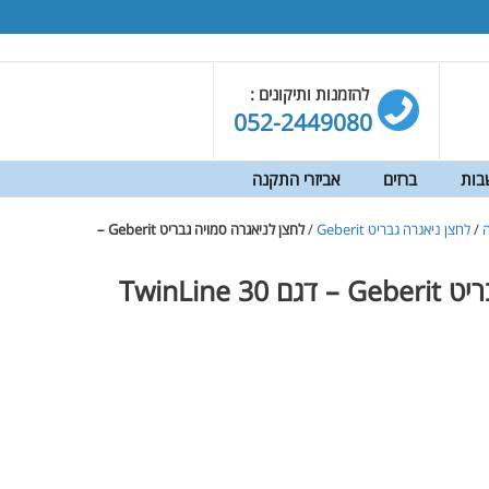
להזמנות ותיקונים :
052-2449080
בות
ברזים
אביזרי התקנה
ה
/
לחצן ניאגרה גבריט Geberit
/
לחצן לניאגרה סמויה גבריט Geberit –
TwinLine