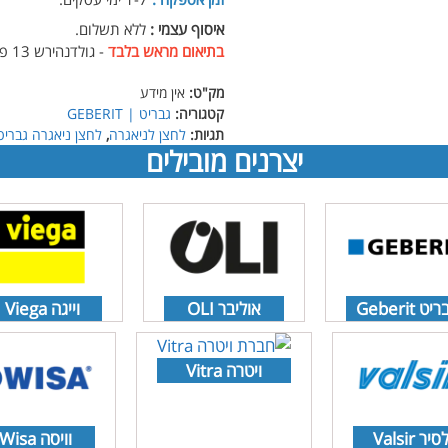
איסוף עצמי :
ללא תשלום.
בתיאום מראש בלבד
- גולדנהירש 13 פתח תקווה.
מק"ט:
אין מידע
קטגוריה:
גבריט | GEBERIT
תגיות:
לחצן לניאגרה
,
לחצן ניאגרה גבריט eberit
יצרנים מובילים
יט Geberit
אוליבר OLI
וייגה Viega
ויטרה Vitra
סיר Valsir
וויסה Wisa