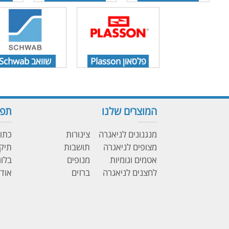
פלסאון Plasson
שוואב Schwab
המוצרים שלנו
תפר
מנגנונים לניאגרה
צינורות
כתוב
מצופים לניאגרה
תושבות
תיקו
אטמים וגומיות
מנופים
בלוג
לחצנים לניאגרה
ברזים
אודו