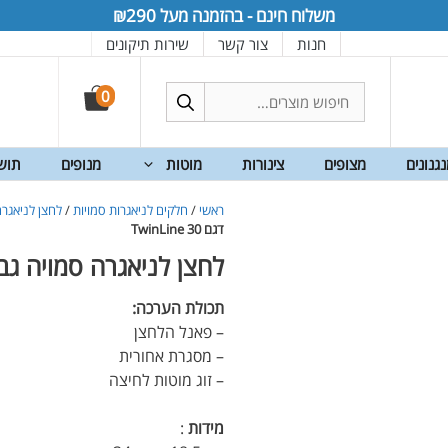
משלוח חינם - בהזמנה מעל ₪290
חנות
צור קשר
שירות תיקונים
חיפוש
0
עבור:
גנונים
מצופים
צינורות
מוטות
מנופים
תוש
ראשי
/
חלקים לניאגרות סמויות
/
לחצן לניאגר
דגם TwinLine 30
לחצן לניאגרה סמויה גבריט Geberit – דגם  30
תכולת הערכה:
– פאנל הלחצן
– מסגרת אחורית
– זוג מוטות לחיצה
מידות
: