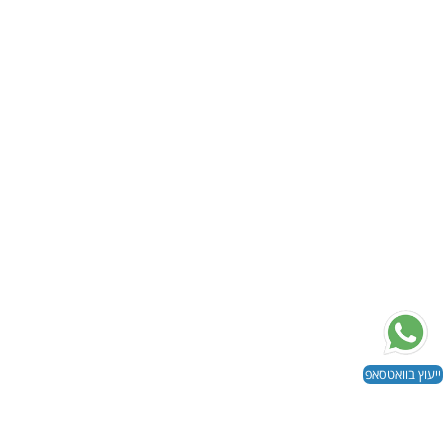
כמות
של
לחצן
לניאגרה
סמויה
גבריט
Geberit
ייעוץ בוואטסאפ
-
דגם
TwinLine