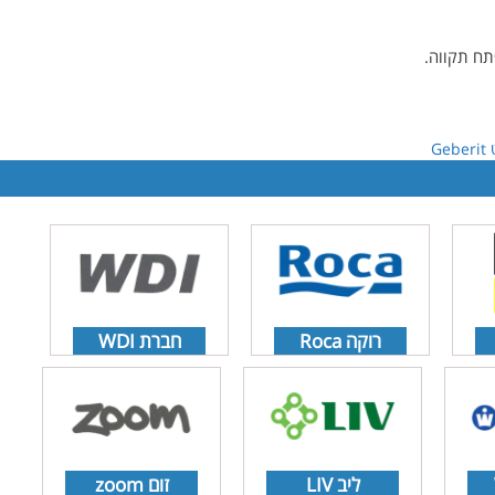
G
רוקה Roca
חברת WDI
ליב LIV
זום zoom